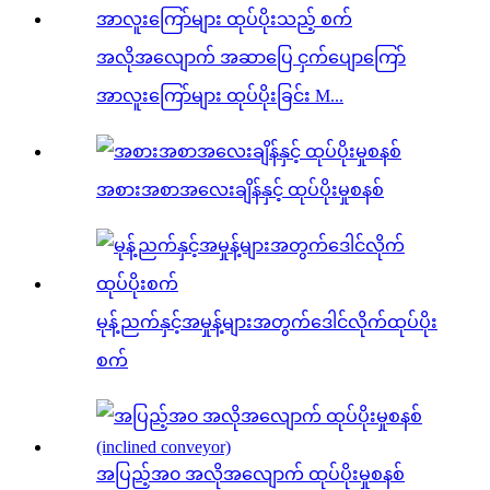
အလိုအလျောက် အဆာပြေ ငှက်ပျောကြော်
အာလူးကြော်များ ထုပ်ပိုးခြင်း M...
အစားအစာအလေးချိန်နှင့် ထုပ်ပိုးမှုစနစ်
မုန့်ညက်နှင့်အမှုန့်များအတွက်ဒေါင်လိုက်ထုပ်ပိုး
စက်
အပြည့်အ၀ အလိုအလျောက် ထုပ်ပိုးမှုစနစ်