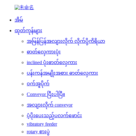
အိမ်
ထုတ်ကုန်များ
အမြန်ပြန်အလျားလိုက် လိုက်ပို့ကိရိယာ
ဓာတ်လှေကားပုံး
inclined ပုံးဓာတ်လှေကား
ပန်းကန်အမျိုးအစား ဓာတ်လှေကား
ဝက်အူပိုက်
Conveyor ပြီးပါပြီ။
အလျားလိုက် conveyor
ပံ့ပိုးပေးသည့်ပလက်ဖောင်း
vibratory feeder
rotary စားပွဲ