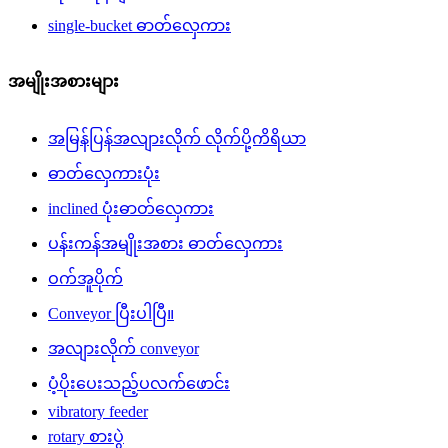
single-bucket ဓာတ်လှေကား
အမျိုးအစားများ
အမြန်ပြန်အလျားလိုက် လိုက်ပို့ကိရိယာ
ဓာတ်လှေကားပုံး
inclined ပုံးဓာတ်လှေကား
ပန်းကန်အမျိုးအစား ဓာတ်လှေကား
ဝက်အူပိုက်
Conveyor ပြီးပါပြီ။
အလျားလိုက် conveyor
ပံ့ပိုးပေးသည့်ပလက်ဖောင်း
vibratory feeder
rotary စားပွဲ