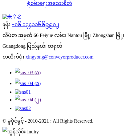
စုံစမ်းရေး
အသေးစိတ်
ဖုန်း
+၈၆ ၁၃၄၁၁၆၆၉၉၈၂
လိပ်စာ
အမှတ် 66 Feiyue လမ်း၊ Nantou မြို့၊ Zhongshan မြို့၊
Guangdong ပြည်နယ်၊ တရုတ်
စာတိုက်ပုံး
xingyong@conveyorproducer.com
© မူပိုင်ခွင့် - 2010-2021 : All Rights Reserved.