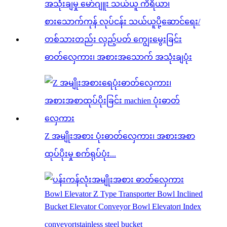
ဓာတ်လှေကား၊ အစားအသောက် အသုံးချပုံး
Z အမျိုးအစား ပုံးဓာတ်လှေကား၊ အစားအစာ
ထုပ်ပိုးမှု စက်ရုပ်ပုံး...