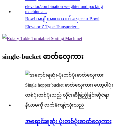
Bowl အမျိုးအစား ဓာတ်လှေကား Bowl
Elevator Z Type Transporter...
single-bucket ဓာတ်လှေကား
အရောင်းရဆုံး-ပုံးတစ်ပုံးဓာတ်လှေကား