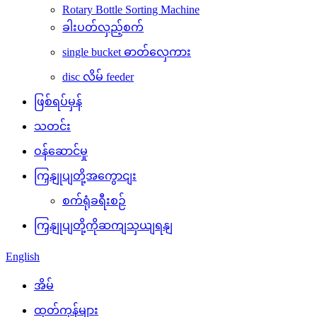
Rotary Bottle Sorting Machine
ခါးပတ်လှည့်စက်
single bucket ဓာတ်လှေကား
disc လိမ် feeder
ဖြစ်ရပ်မှန်
သတင်း
ဝန်ဆောင်မှု
ကြှနျုပျတို့အကွောငျး
စက်ရုံခရီးစဉ်
ကြှနျုပျတို့ကိုဆကျသှယျရနျ
English
အိမ်
ထုတ်ကုန်များ