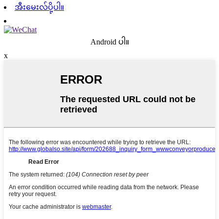
အီးမေးလ်ပို့ပါ။
Android ပါ။
x