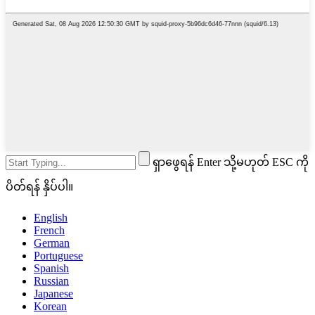
ရှာဖွေရန် Enter သို့မဟုတ် ESC ကို
ပိတ်ရန် နှိပ်ပါ။
English
French
German
Portuguese
Spanish
Russian
Japanese
Korean