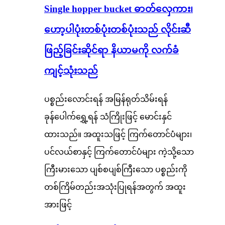
Single hopper bucket ဓာတ်လှေကား၊
ဟော့ပါပုံးတစ်ပုံးတစ်ပုံးသည် လိုင်းဆီ
ဖြည့်ခြင်းဆိုင်ရာ နိယာမကို လက်ခံ
ကျင့်သုံးသည်
ပစ္စည်းလောင်းရန် အမြန်ရုတ်သိမ်းရန်
ခုန်ပေါက်ရွှေ့ရန် သံကြိုးဖြင့် မောင်းနှင်
ထားသည်။ အထူးသဖြင့် ကြက်တောင်ပံများ၊
ပင်လယ်စာနှင့် ကြက်တောင်ပံများ ကဲ့သို့သော
ကြီးမားသော ပျစ်စပျစ်ကြီးသော ပစ္စည်းကို
တစ်ကြိမ်တည်းအသုံးပြုရန်အတွက် အထူး
အားဖြင့်