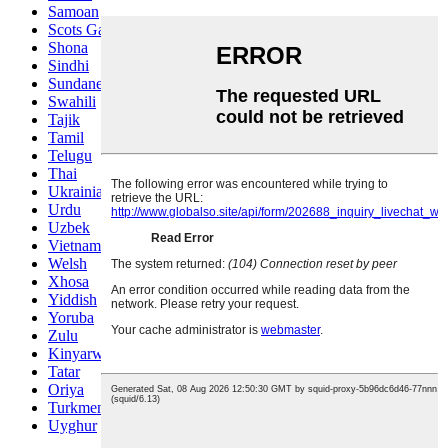
Samoan
Scots Gaelic
Shona
Sindhi
Sundanese
Swahili
Tajik
Tamil
Telugu
Thai
Ukrainian
Urdu
Uzbek
Vietnamese
Welsh
Xhosa
Yiddish
Yoruba
Zulu
Kinyarwanda
Tatar
Oriya
Turkmen
Uyghur